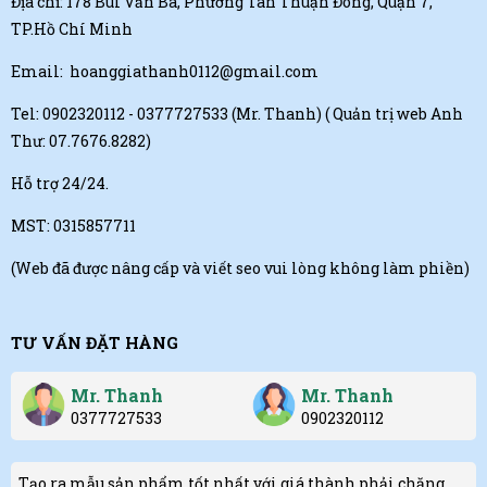
Địa chỉ: 178 Bùi Văn Ba, Phường Tân Thuận Đông, Quận 7,
TP.Hồ Chí Minh
Email:
hoanggiathanh0112@gmail.com
Tel:
0902320112 - 0377727533 (Mr. Thanh)
( Quản trị web Anh
Thư: 07.7676.8282)
Hỗ trợ 24/24.
MST: 0315857711
(Web đã được nâng cấp và viết seo vui lòng không làm phiền)
TƯ VẤN ĐẶT HÀNG
Mr. Thanh
Mr. Thanh
0377727533
0902320112
Tạo ra mẫu sản phẩm tốt nhất với giá thành phải chăng