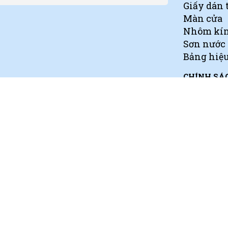
Giấy dán 
Màn cửa
Nhôm kí
Sơn nước
Bảng hiệ
CHÍNH SÁ
Chính sá
© 2025
Thạch cao Hoàng Gia Thanh