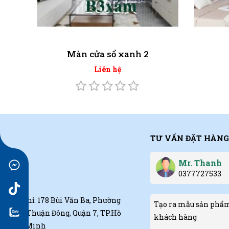
Màn cửa sổ xanh 2
Liên hệ
TƯ VẤN ĐẶT HÀNG
Mr. Thanh
0377727533
Địa chỉ: 178 Bùi Văn Ba, Phường
Tạo ra mẫu sản phẩm
Tân Thuận Đông, Quận 7, TP.Hồ
khách hàng
Chí Minh