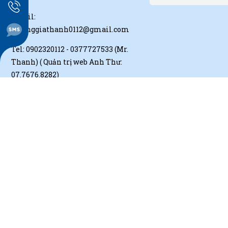
Email:
hoanggiathanh0112@gmail.com
Tel:
0902320112 - 0377727533 (Mr.
Thanh)
( Quản trị web Anh Thư:
07.7676.8282)
Hỗ trợ 24/24.
MST: 0315857711
(Web đã được nâng cấp và viết
seo vui lòng không làm phiền)