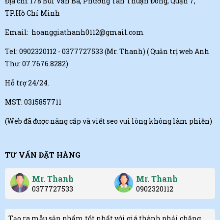
Địa chỉ: 178 Bùi Văn Ba, Phường Tân Thuận Đông, Quận 7,
TP.Hồ Chí Minh
Email:
hoanggiathanh0112@gmail.com
Tel:
0902320112 - 0377727533 (Mr. Thanh)
( Quản trị web Anh
Thư: 07.7676.8282)
Hỗ trợ 24/24.
MST: 0315857711
(Web đã được nâng cấp và viết seo vui lòng không làm phiền)
TƯ VẤN ĐẶT HÀNG
Mr. Thanh
Mr. Thanh
0377727533
0902320112
Tạo ra mẫu sản phẩm tốt nhất với giá thành phải chăng