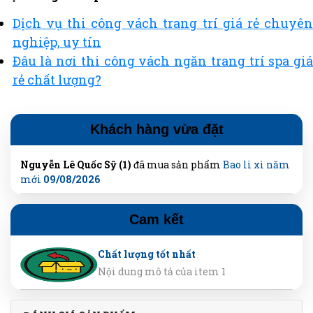
Dịch vụ thi công vách trang trí giá rẻ chuyên
nghiệp, uy tín
Đâu là nơi thi công vách ngăn trang trí spa giá
rẻ chất lượng?
Khách hàng vừa đặt
Nguyễn Lê Quốc Sỹ (1)
đã mua sản phẩm
Bao lì xì năm
mới
09/08/2026
Cam kết
Chất lượng tốt nhất
Nội dung mô tả của item 1