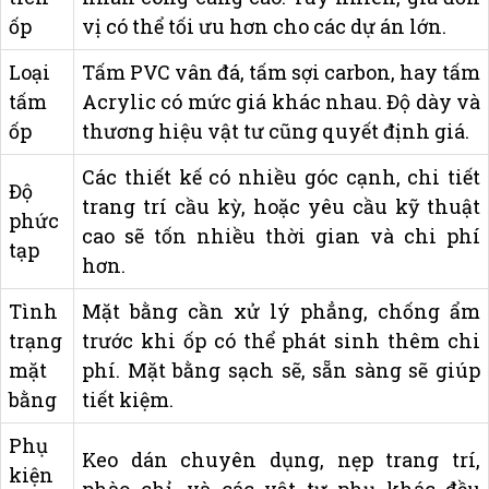
ốp
vị có thể tối ưu hơn cho các dự án lớn.
Loại
Tấm PVC vân đá, tấm sợi carbon, hay tấm
tấm
Acrylic có mức giá khác nhau. Độ dày và
ốp
thương hiệu vật tư cũng quyết định giá.
Các thiết kế có nhiều góc cạnh, chi tiết
Độ
trang trí cầu kỳ, hoặc yêu cầu kỹ thuật
phức
cao sẽ tốn nhiều thời gian và chi phí
tạp
hơn.
Tình
Mặt bằng cần xử lý phẳng, chống ẩm
trạng
trước khi ốp có thể phát sinh thêm chi
mặt
phí. Mặt bằng sạch sẽ, sẵn sàng sẽ giúp
bằng
tiết kiệm.
Phụ
Keo dán chuyên dụng, nẹp trang trí,
kiện
phào chỉ, và các vật tư phụ khác đều