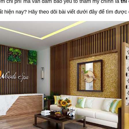
 kiệm chi phí mà vẫn đảm bảo yếu tố thẩm mỹ chính là
thi
hất hiện nay? Hãy theo dõi bài viết dưới đây để tìm được 