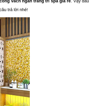
 công vách ngăn trang trí spa giá rẻ
. Vậy đâu
câu trả lời nhé!