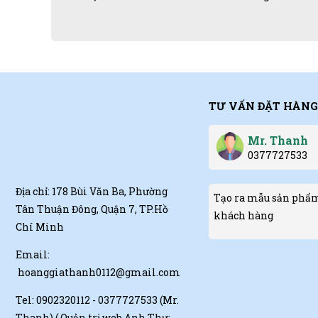
TƯ VẤN ĐẶT HÀNG
Mr. Thanh
0377727533
Địa chỉ: 178 Bùi Văn Ba, Phường
Tạo ra mẫu sản phẩm
Tân Thuận Đông, Quận 7, TP.Hồ
khách hàng
Chí Minh
Email:
hoanggiathanh0112@gmail.com
Tel:
0902320112 - 0377727533 (Mr.
Thanh)
( Quản trị web Anh Thư: