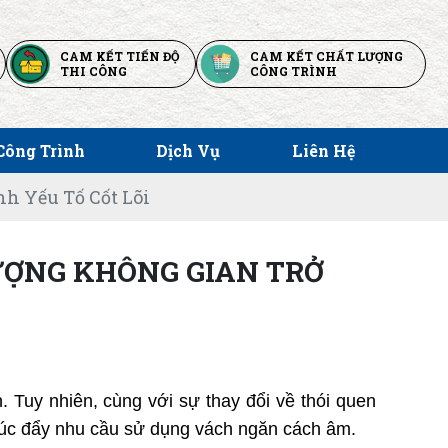
CAM KẾT TIẾN ĐỘ
CAM KẾT CHẤT LƯỢNG
THI CÔNG
CÔNG TRÌNH
Công Trình
Dịch Vụ
Liên Hệ
h Yếu Tố Cốt Lõi
ƯỢNG KHÔNG GIAN TRỞ
 Tuy nhiên, cùng với sự thay đổi về thói quen 
 thúc đẩy nhu cầu sử dụng vách ngăn cách âm.