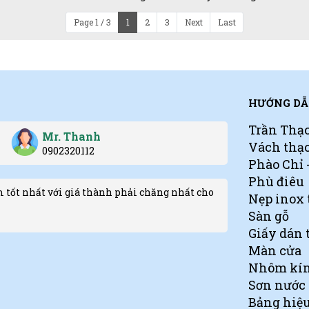
Page 1 / 3
1
2
3
Next
Last
HƯỚNG DẪ
Trần Thạ
Mr. Thanh
Vách thạ
0902320112
Phào Chỉ
Phù điêu
 tốt nhất với giá thành phải chăng nhất cho
Nẹp inox 
Sàn gỗ
Giấy dán 
Màn cửa
Nhôm kí
Sơn nước
Bảng hiệ