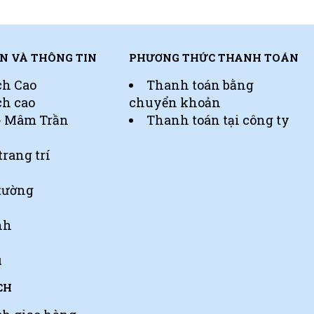
N VÀ THÔNG TIN
PHƯƠNG THỨC THANH TOÁN
ch Cao
Thanh toán bằng
ch cao
chuyển khoản
 - Mâm Trần
Thanh toán tại công ty
trang trí
tường
nh
u
CH