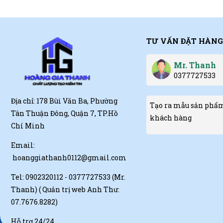
TƯ VẤN ĐẶT HÀNG
Mr. Thanh
0377727533
Địa chỉ: 178 Bùi Văn Ba, Phường
Tạo ra mẫu sản phẩm
Tân Thuận Đông, Quận 7, TP.Hồ
khách hàng
Chí Minh
Email:
hoanggiathanh0112@gmail.com
Tel:
0902320112 - 0377727533 (Mr.
Thanh)
( Quản trị web Anh Thư:
07.7676.8282)
Hỗ trợ 24/24.