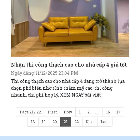
Nhận thi công thạch cao cho nhà cấp 4 giá tốt
Ngày đăng: 11/12/2025 23:04 PM
Thi công thạch cao cho nhà cấp 4 đang trở thành lựa
chọn phổ biến nhờ tính thẩm mỹ cao, thi công
nhanh, chi phí hợp lý. XEM NGAY bài viết
Page 21 / 22
First
Prev
1
2
...
16
17
18
19
20
21
22
Next
Last