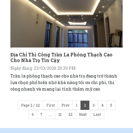
Địa Chỉ Thi Công Trần La Phông Thạch Cao
Cho Nhà Trọ Tin Cậy
Ngày đăng: 23/03/2026 20:39 PM
Trần la phông thạch cao cho nhà trọ đang trở thành
lựa chọn phổ biến nhờ khả năng tối ưu chi phí, thi
công nhanh và mang lại tính thẩm mỹ cao.
Page 2 / 22
First
Prev
1
2
3
4
5
6
7
...
21
22
Next
Last